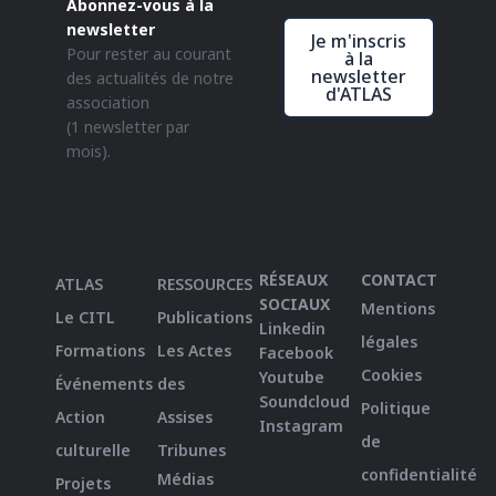
Abonnez-vous à la
newsletter
Je m'inscris
Pour rester au courant
à la
newsletter
des actualités de notre
d'ATLAS
association
(1 newsletter par
mois).
RÉSEAUX
CONTACT
ATLAS
RESSOURCES
SOCIAUX
Mentions
Le CITL
Publications
Linkedin
légales
Formations
Les Actes
Facebook
Cookies
Youtube
Événements
des
Soundcloud
Politique
Action
Assises
Instagram
de
culturelle
Tribunes
confidentialité
Médias
Projets