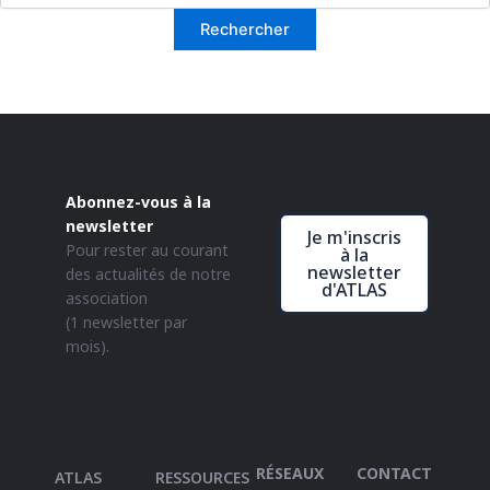
Abonnez-vous à la
newsletter
Je m'inscris
Pour rester au courant
à la
newsletter
des actualités de notre
d'ATLAS
association
(1 newsletter par
mois).
RÉSEAUX
CONTACT
ATLAS
RESSOURCES