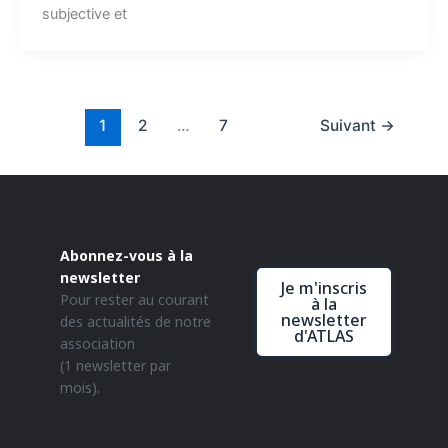
subjective et
1
2
…
7
Suivant
→
Abonnez-vous à la
newsletter
Je m'inscris
Pour rester au courant
à la
newsletter
des actualités de notre
d'ATLAS
association
(1 newsletter par
mois).