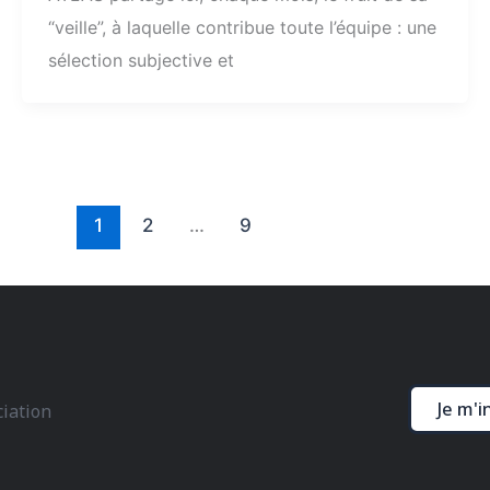
“veille”, à laquelle contribue toute l’équipe : une
sélection subjective et
1
2
…
9
Je m'i
ciation