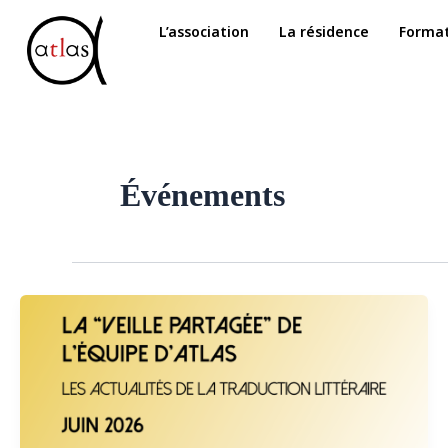
Aller
L’association
La résidence
Format
au
contenu
Événements