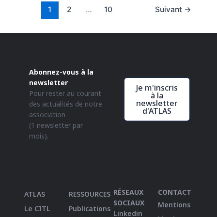
1
2
…
10
Suivant
→
Abonnez-vous à la
newsletter
Je m'inscris
Pour rester au courant
à la
newsletter
des actualités de notre
d'ATLAS
association
(1 newsletter par
mois).
RÉSEAUX
CONTACT
ATLAS
RESSOURCES
SOCIAUX
Mentions
Le CITL
Publications
Linkedin