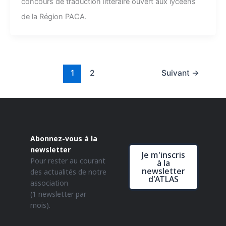
concours de traduction littéraire ouvert aux lycéens
de la Région PACA.
1
2
Suivant
→
Abonnez-vous à la
newsletter
Je m'inscris
Pour rester au courant
à la
newsletter
des actualités de notre
d'ATLAS
association
(1 newsletter par
mois).