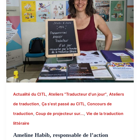
,
,
Actualité du CITL
Ateliers "Traducteur d'un jour"
Ateliers
,
,
de traduction
Ça s'est passé au CITL
Concours de
,
,
traduction
Coup de projecteur sur...
Vie de la traduction
littéraire
Ameline Habib, responsable de l’action