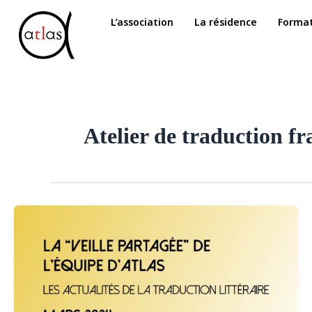
Aller
L’association
La résidence
Format
au
contenu
Atelier de traduction f