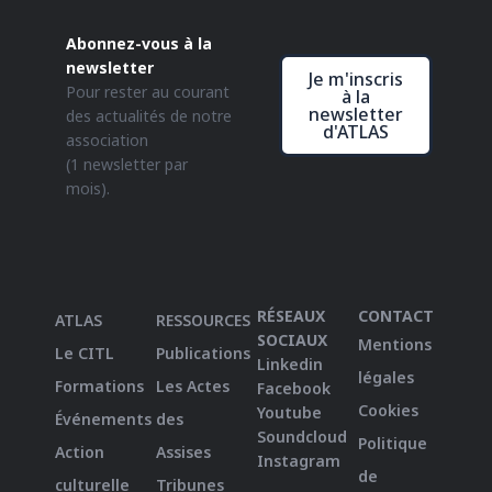
Abonnez-vous à la
newsletter
Je m'inscris
Pour rester au courant
à la
newsletter
des actualités de notre
d'ATLAS
association
(1 newsletter par
mois).
RÉSEAUX
CONTACT
ATLAS
RESSOURCES
SOCIAUX
Mentions
Le CITL
Publications
Linkedin
légales
Formations
Les Actes
Facebook
Cookies
Youtube
Événements
des
Soundcloud
Politique
Action
Assises
Instagram
de
culturelle
Tribunes