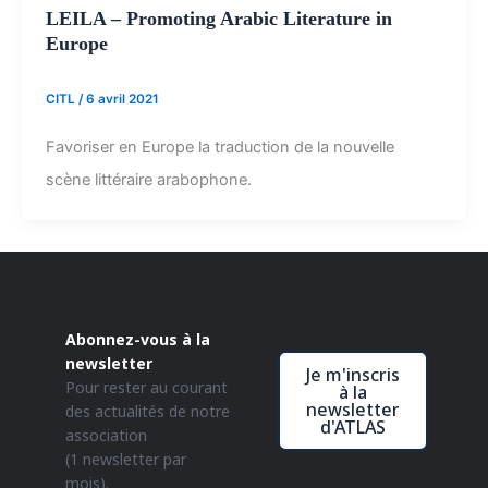
LEILA – Promoting Arabic Literature in
Europe
CITL
/
6 avril 2021
Favoriser en Europe la traduction de la nouvelle
scène littéraire arabophone.
Abonnez-vous à la
newsletter
Je m'inscris
Pour rester au courant
à la
newsletter
des actualités de notre
d'ATLAS
association
(1 newsletter par
mois).