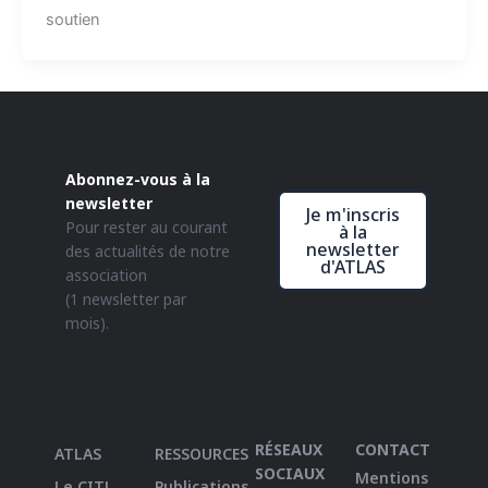
soutien
Abonnez-vous à la
newsletter
Je m'inscris
Pour rester au courant
à la
newsletter
des actualités de notre
d'ATLAS
association
(1 newsletter par
mois).
RÉSEAUX
CONTACT
ATLAS
RESSOURCES
SOCIAUX
Mentions
Le CITL
Publications