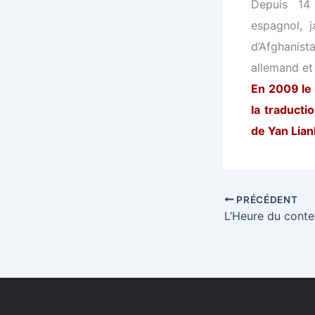
Depuis 14
espagnol, j
d’Afghanis
allemand et 
En 2009 le 
la traducti
de Yan Lian
PRÉCÉDENT