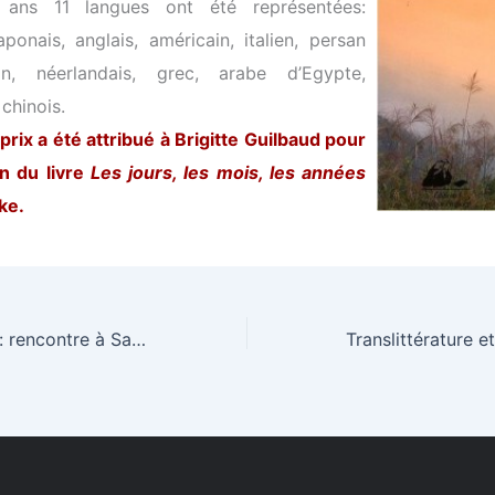
 ans 11 langues ont été représentées:
aponais, anglais, américain, italien, persan
tan, néerlandais, grec, arabe d’Egypte,
chinois.
prix a été attribué à Brigitte Guilbaud pour
on du livre
Les jours, les mois, les années
ke.
L’Heure du conte: rencontre à Salin-de-Giraud avec Gilles Decorvet