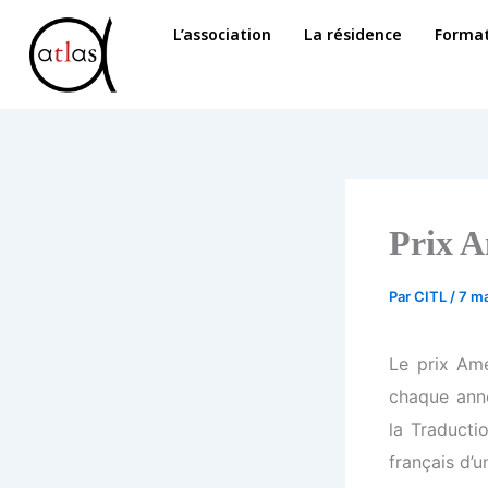
Aller
L’association
La résidence
Format
au
contenu
Prix A
Par
CITL
/
7 m
Le prix Amé
chaque ann
la Traductio
français d’