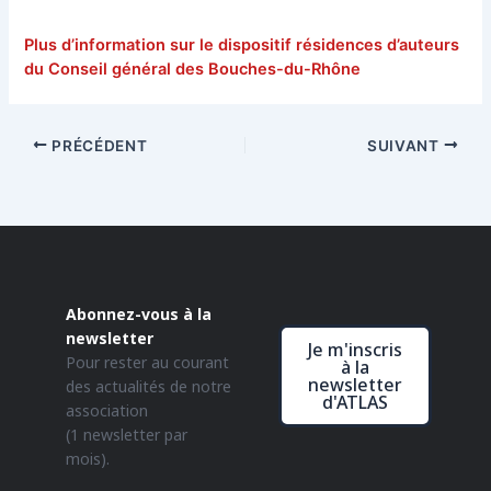
Plus d’information sur le dispositif résidences d’auteurs
du Conseil général des Bouches-du-Rhône
PRÉCÉDENT
SUIVANT
Abonnez-vous à la
newsletter
Je m'inscris
Pour rester au courant
à la
newsletter
des actualités de notre
d'ATLAS
association
(1 newsletter par
mois).