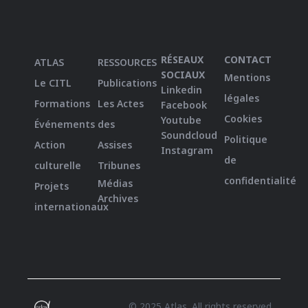
RÉSEAUX
CONTACT
ATLAS
RESSOURCES
SOCIAUX
Mentions
Le CITL
Publications
Linkedin
légales
Formations
Les Actes
Facebook
Cookies
Youtube
Événements
des
Soundcloud
Politique
Action
Assises
Instagram
de
culturelle
Tribunes
confidentialité
Médias
Projets
Archives
internationaux
© 2025 Atlas. All rights reserved.