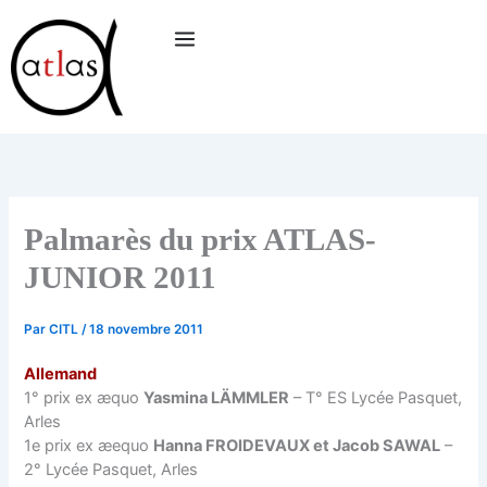
Aller
au
contenu
Palmarès du prix ATLAS-
JUNIOR 2011
Par
CITL
/
18 novembre 2011
Allemand
1° prix ex æquo
Yasmina LÄMMLER
– T° ES Lycée Pasquet,
Arles
1e prix ex æequo
Hanna FROIDEVAUX et Jacob SAWAL
–
2° Lycée Pasquet, Arles