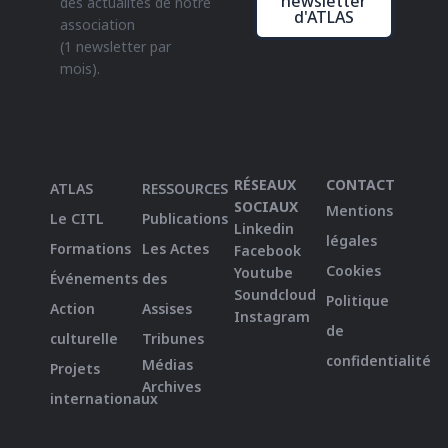
newsletter
des actualités de notre
d'ATLAS
association
(1 newsletter par
mois).
RÉSEAUX
CONTACT
ATLAS
RESSOURCES
SOCIAUX
Mentions
Le CITL
Publications
Linkedin
légales
Formations
Les Actes
Facebook
Cookies
Youtube
Événements
des
Soundcloud
Politique
Action
Assises
Instagram
de
culturelle
Tribunes
confidentialité
Médias
Projets
Archives
internationaux