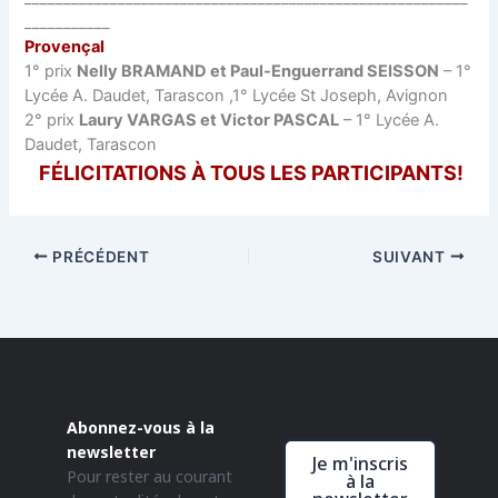
___________
Provençal
1° prix
Nelly BRAMAND et Paul-Enguerrand SEISSON
– 1°
Lycée A. Daudet, Tarascon ,1° Lycée St Joseph, Avignon
2° prix
Laury VARGAS et Victor PASCAL
– 1° Lycée A.
Daudet, Tarascon
FÉLICITATIONS À TOUS LES PARTICIPANTS!
PRÉCÉDENT
SUIVANT
Abonnez-vous à la
newsletter
Je m'inscris
Pour rester au courant
à la