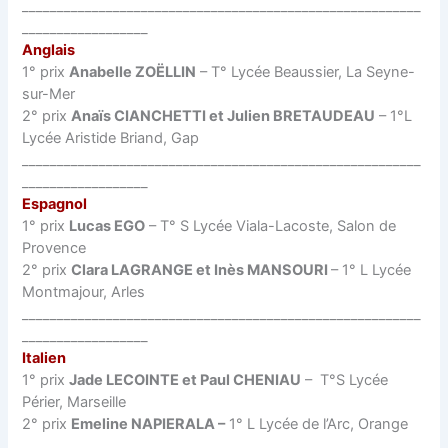
_________________________________________________________
__________________
Anglais
1° prix
Anabelle ZOËLLIN
– T° Lycée Beaussier, La Seyne-
sur-Mer
2° prix
Anaïs CIANCHETTI et Julien BRETAUDEAU
– 1°L
Lycée Aristide Briand, Gap
_________________________________________________________
__________________
Espagnol
1° prix
Lucas EGO
– T° S Lycée Viala-Lacoste, Salon de
Provence
2° prix
Clara LAGRANGE et Inès MANSOURI
– 1° L Lycée
Montmajour, Arles
_________________________________________________________
__________________
Italien
1° prix
Jade LECOINTE et Paul CHENIAU
– T°S Lycée
Périer, Marseille
2° prix
Emeline NAPIERALA –
1° L Lycée de l’Arc, Orange
_________________________________________________________