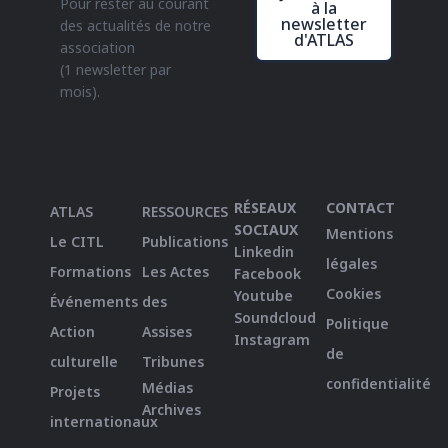
Pour rester au courant
à la
newsletter
des actualités de notre
d'ATLAS
association
(1 newsletter par
mois).
RÉSEAUX
CONTACT
ATLAS
RESSOURCES
SOCIAUX
Mentions
Le CITL
Publications
Linkedin
légales
Formations
Les Actes
Facebook
Cookies
Youtube
Événements
des
Soundcloud
Politique
Action
Assises
Instagram
de
culturelle
Tribunes
confidentialité
Médias
Projets
Archives
internationaux