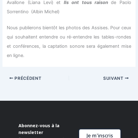
Avallone (Liana Levi) et
Ils ont tous raison
de Paolo
Sorrentino (Albin Michel)
Nous publierons bientôt les photos des Assises. Pour ceux
qui souhaitent entendre ou ré-entendre les tables-rondes
et conférences, la captation sonore sera également mise
en ligne.
PRÉCÉDENT
SUIVANT
Abonnez-vous à la
newsletter
Je m'inscris