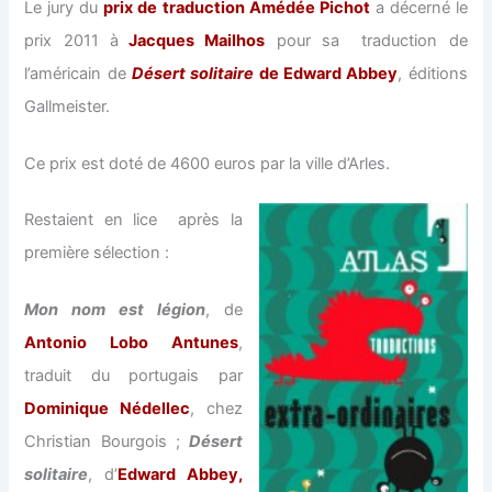
Le jury du
prix de traduction Amédée Pichot
a décerné le
prix 2011 à
Jacques Mailhos
pour sa traduction de
l’américain de
Désert solitaire
de Edward Abbey
, éditions
Gallmeister.
Ce prix est doté de 4600 euros par la ville d’Arles.
Restaient en lice après la
première sélection :
Mon nom est légion
, de
Antonio Lobo Antunes
,
traduit du portugais par
Dominique Nédellec
, chez
Christian Bourgois ;
Désert
solitaire
, d’
Edward Abbey,