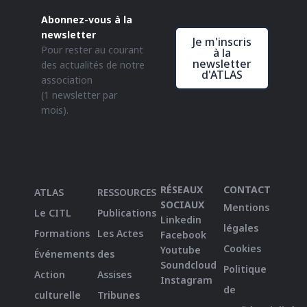
Abonnez-vous à la
newsletter
Je m'inscris
Pour rester au courant
à la
newsletter
des actualités de notre
d'ATLAS
association
(1 newsletter par
mois).
RÉSEAUX
CONTACT
ATLAS
RESSOURCES
SOCIAUX
Mentions
Le CITL
Publications
Linkedin
légales
Formations
Les Actes
Facebook
Cookies
Youtube
Événements
des
Soundcloud
Politique
Action
Assises
Instagram
de
culturelle
Tribunes