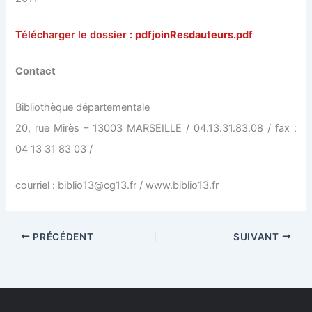
Télécharger le dossier :
pdfjoinResdauteurs.pdf
Contact
Bibliothèque départementale
20, rue Mirès – 13003 MARSEILLE / 04.13.31.83.08 / fax :
04 13 31 83 03 /
courriel : biblio13@cg13.fr / www.biblio13.fr
PRÉCÉDENT
SUIVANT