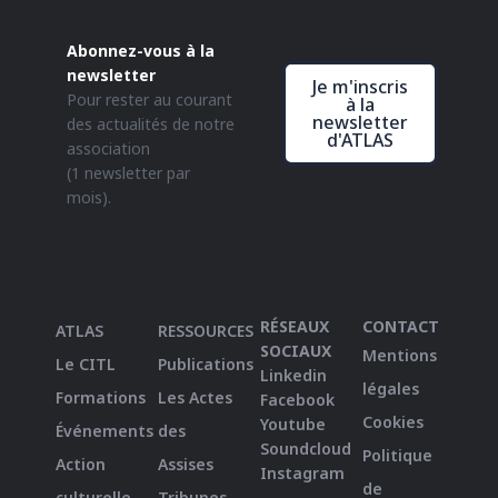
Abonnez-vous à la
newsletter
Je m'inscris
Pour rester au courant
à la
newsletter
des actualités de notre
d'ATLAS
association
(1 newsletter par
mois).
RÉSEAUX
CONTACT
ATLAS
RESSOURCES
SOCIAUX
Mentions
Le CITL
Publications
Linkedin
légales
Formations
Les Actes
Facebook
Cookies
Youtube
Événements
des
Soundcloud
Politique
Action
Assises
Instagram
de
culturelle
Tribunes