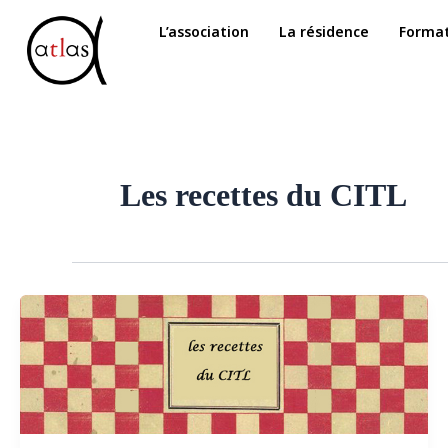
Aller
L’association
La résidence
Format
au
contenu
Les recettes du CITL