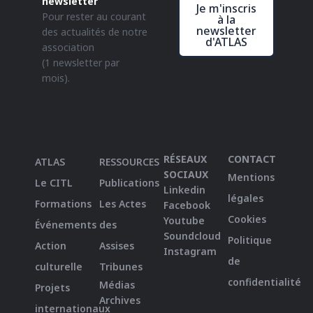
newsletter
Je m'inscris
Pour rester au courant
à la
newsletter
des actualités de notre
d'ATLAS
association
(1 newsletter par
mois).
RÉSEAUX
CONTACT
ATLAS
RESSOURCES
SOCIAUX
Mentions
Le CITL
Publications
Linkedin
légales
Formations
Les Actes
Facebook
Cookies
Youtube
Événements
des
Soundcloud
Politique
Action
Assises
Instagram
de
culturelle
Tribunes
confidentialité
Médias
Projets
Archives
internationaux