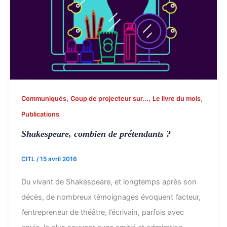
,
,
,
Communiqués
Coup de projecteur sur...
Le livre du mois
Publications
Shakespeare, combien de prétendants ?
CITL
/
15 avril 2016
Du vivant de Shakespeare, et longtemps après son
décès, de nombreux témoignages évoquent l’acteur,
l’entrepreneur de théâtre, l’écrivain, parfois avec