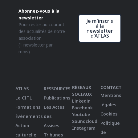
Abonnez-vous à la
newsletter
Je m'inscris
Pour rester au courant
à la
newsletter
des actualités de notre
d'ATLAS
association
(1 newsletter par
mois).
RÉSEAUX
CONTACT
ATLAS
RESSOURCES
SOCIAUX
Mentions
Le CITL
Publications
Linkedin
légales
Formations
Les Actes
Facebook
Cookies
Youtube
Événements
des
Soundcloud
Politique
Action
Assises
Instagram
de
culturelle
Tribunes