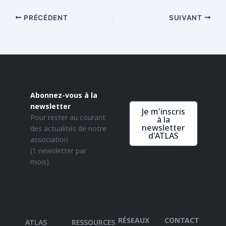
PRÉCÉDENT
SUIVANT
Abonnez-vous à la
newsletter
Je m'inscris
Pour rester au courant
à la
newsletter
des actualités de notre
d'ATLAS
association
(1 newsletter par
mois).
RÉSEAUX
CONTACT
ATLAS
RESSOURCES