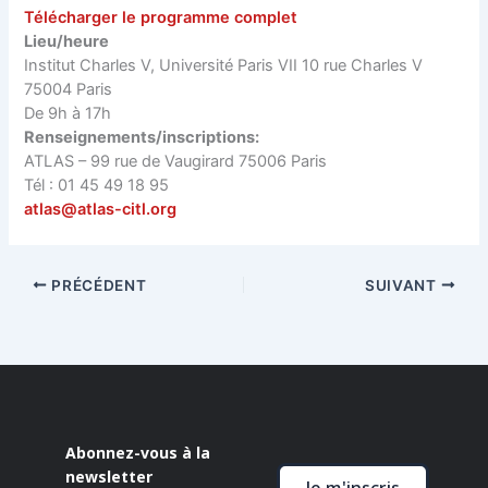
Télécharger le programme complet
Lieu/heure
Institut Charles V, Université Paris VII 10 rue Charles V
75004 Paris
De 9h à 17h
Renseignements/inscriptions:
ATLAS – 99 rue de Vaugirard 75006 Paris
Tél : 01 45 49 18 95
atlas@atlas-citl.org
PRÉCÉDENT
SUIVANT
Abonnez-vous à la
newsletter