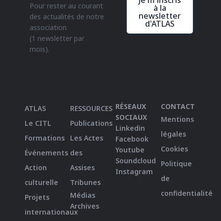
Je m'inscris
Pour rester au courant
à la
newsletter
des actualités de notre
d'ATLAS
association
(1 newsletter par
mois).
RÉSEAUX
CONTACT
ATLAS
RESSOURCES
SOCIAUX
Mentions
Le CITL
Publications
Linkedin
légales
Formations
Les Actes
Facebook
Cookies
Youtube
Événements
des
Soundcloud
Politique
Action
Assises
Instagram
de
culturelle
Tribunes
confidentialité
Médias
Projets
Archives
internationaux