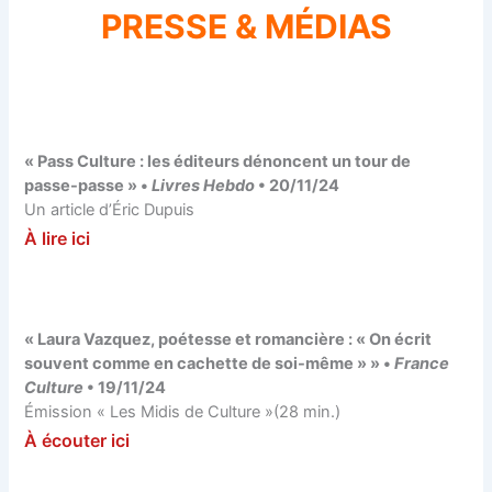
PRESSE & MÉDIAS
« Pass Culture : les éditeurs dénoncent un tour de
passe-passe » •
Livres Hebdo
• 20/11/24
Un article d’Éric Dupuis
À lire ici
« Laura Vazquez, poétesse et romancière : « On écrit
souvent comme en cachette de soi-même » » •
France
Culture
• 19/11/24
Émission « Les Midis de Culture »(28 min.)
À
é
c
o
u
t
e
r
ici