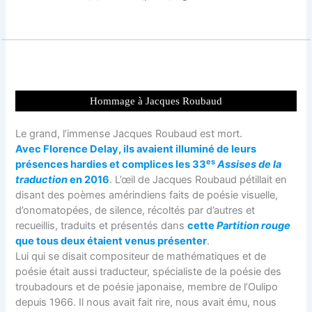
Hommage à Jacques Roubaud
Le grand, l’immense Jacques Roubaud est mort.
Avec Florence Delay, ils avaient illuminé de leurs
es
présences hardies et complices les 33
Assises de la
traduction
en 2016
. L’œil de Jacques Roubaud pétillait en
disant des poèmes amérindiens faits de poésie visuelle,
d’onomatopées, de silence, récoltés par d’autres et
recueillis, traduits et présentés dans
cette
Partition rouge
que tous deux étaient venus présenter
.
Lui qui se disait compositeur de mathématiques et de
poésie était aussi traducteur, spécialiste de la poésie des
troubadours et de poésie japonaise, membre de l’Oulipo
depuis 1966. Il nous avait fait rire, nous avait ému, nous