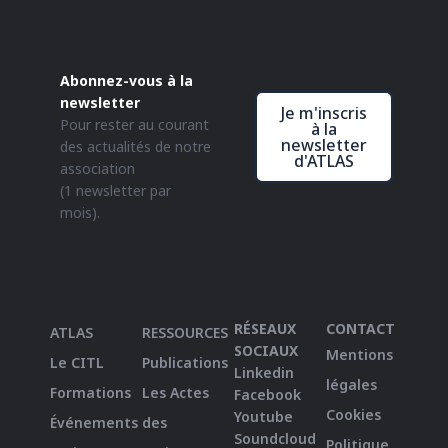
Abonnez-vous à la
newsletter
Je m'inscris
Pour rester au courant
à la
newsletter
des actualités de notre
d'ATLAS
association
(1 newsletter par
mois).
RÉSEAUX
CONTACT
ATLAS
RESSOURCES
SOCIAUX
Mentions
Le CITL
Publications
Linkedin
légales
Formations
Les Actes
Facebook
Cookies
Youtube
Événements
des
Soundcloud
Politique