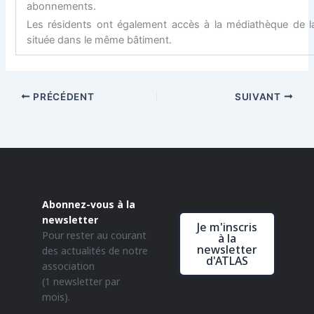
abonnements.
Les résidents ont également accès à la médiathèque de la V
située dans le même bâtiment.
PRÉCÉDENT
SUIVANT
Abonnez-vous à la
newsletter
Je m'inscris
Pour rester au courant
à la
newsletter
des actualités de notre
d'ATLAS
association
(1 newsletter par
mois).