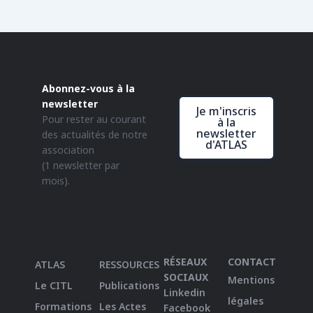
Abonnez-vous à la
newsletter
Je m'inscris
Pour rester au courant
à la
newsletter
des actualités de notre
d'ATLAS
association
(1 newsletter par
mois).
RÉSEAUX
CONTACT
ATLAS
RESSOURCES
SOCIAUX
Mentions
Le CITL
Publications
Linkedin
légales
Formations
Les Actes
Facebook