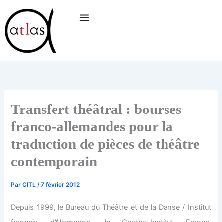
Aller
au
contenu
Transfert théâtral : bourses
franco-allemandes pour la
traduction de pièces de théâtre
contemporain
Par
CITL
/
7 février 2012
Depuis 1999, le Bureau du Théâtre et de la Danse / Institut
français d’Allemagne, le Goethe-Institut France,