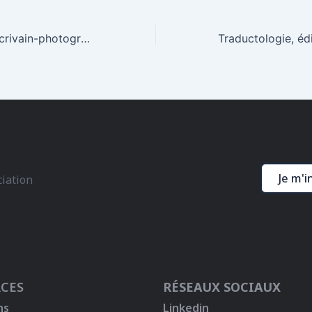
Arno Schmidt, l’écrivain-photographe : le colloque en écoute et en images
Je m'i
ciation
CES
RÉSEAUX SOCIAUX
ns
Linkedin