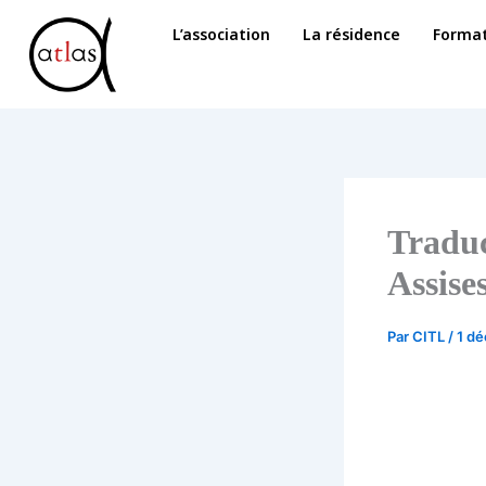
Aller
L’association
La résidence
Format
au
contenu
Traduc
Assise
Par
CITL
/
1 d