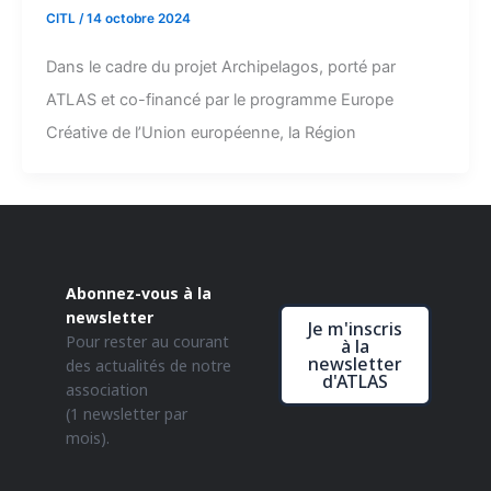
CITL
/
14 octobre 2024
Dans le cadre du projet Archipelagos, porté par
ATLAS et co-financé par le programme Europe
Créative de l’Union européenne, la Région
Abonnez-vous à la
newsletter
Je m'inscris
Pour rester au courant
à la
newsletter
des actualités de notre
d'ATLAS
association
(1 newsletter par
mois).