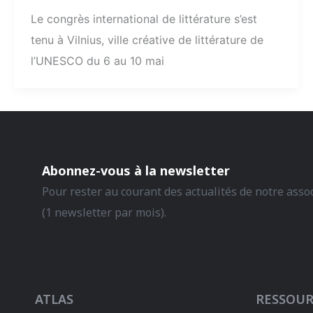
Le congrès international de littérature s’est
tenu à Vilnius, ville créative de littérature de
l’UNESCO du 6 au 10 mai
Abonnez-vous à la newsletter
Pour rester au courant des actualités de notre asso
(1 newsletter par mois).
ATLAS
RESSOUR