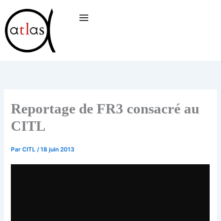
Aller
au
contenu
Reportage de FR3 consacré au
CITL
Par
CITL
/
18 juin 2013