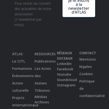
Je m'inscris
Pour rester au courant
à la
newsletter
des actualités de notre
d'ATLAS
association
(1 newsletter par
mois).
RÉSEAUX
CONTACT
ATLAS
RESSOURCES
SOCIAUX
Mentions
Le CITL
Publications
Linkedin
légales
Formations
Les Actes
Facebook
Cookies
Youtube
Événements
des
Soundcloud
Politique
Action
Assises
Instagram
de
culturelle
Tribunes
confidentialité
Médias
Projets
Archives
internationaux