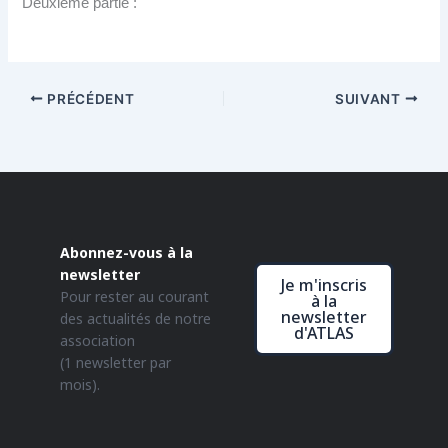
Deuxième partie :
PRÉCÉDENT
SUIVANT
Abonnez-vous à la
newsletter
Je m'inscris
Pour rester au courant
à la
newsletter
des actualités de notre
d'ATLAS
association
(1 newsletter par
mois).