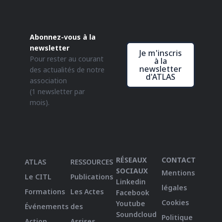
Abonnez-vous à la
newsletter
Je m'inscris
Pour rester au courant
à la
newsletter
des actualités de notre
d'ATLAS
association
(1 newsletter par
mois).
RÉSEAUX
CONTACT
ATLAS
RESSOURCES
SOCIAUX
Mentions
Le CITL
Publications
Linkedin
légales
Formations
Les Actes
Facebook
Cookies
Youtube
Événements
des
Soundcloud
Politique
Action
Assises