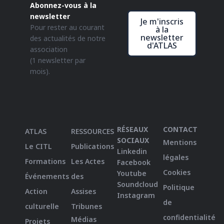
Abonnez-vous à la
newsletter
Je m'inscris
Pour rester au courant
à la
newsletter
des actualités de notre
d'ATLAS
association
(1 newsletter par
mois).
RÉSEAUX
CONTACT
ATLAS
RESSOURCES
SOCIAUX
Mentions
Le CITL
Publications
Linkedin
légales
Formations
Les Actes
Facebook
Cookies
Youtube
Événements
des
Soundcloud
Politique
Action
Assises
Instagram
de
culturelle
Tribunes
confidentialité
Médias
Projets