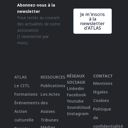
Abonnez-vous à la
newsletter
Je m'inscris
Pour rester au courant
à la
newsletter
des actualités de notre
d'ATLAS
association
(1 newsletter par
mois).
RÉSEAUX
CONTACT
ATLAS
RESSOURCES
SOCIAUX
Mentions
Le CITL
Publications
Linkedin
légales
Formations
Les Actes
Facebook
Cookies
Youtube
Événements
des
Soundcloud
Politique
Action
Assises
Instagram
de
culturelle
Tribunes
confidentialité
Médias