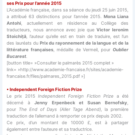
ses Prix pour l’année 2015
L’Académie française, dans sa séance du jeudi 25 juin 2015,
a attribué 63 distinctions pour l’année 2015.
Mona Liana
Antohi
, actuellement en résidence au Collège des
traducteurs, nous annonce avec joie que
Victor Ieronim
Stoichiță
, l’auteur qu’elle est en train de traduire, est l’un
des lauréats du
Prix du rayonnement de la langue et de la
littérature françaises
, médaille de Vermeil, pour
Oublier
Bucarest
.
[button title= »Consulter le palmarès 2015 complet »
link= »http://www.academie-francaise.fr/sites/academie-
francaise.fr/files/palmares_2015.pdf »]
• Independent Foreign Fiction Prize
Le prix 2015
Independent Foreign Fiction Prize
a été
décerné à
Jenny Erpenbeck et Susan Bernofsky
,
pour
The End of Days (Aller Tage Abend),
la première
traduction de l’allemand à remporter ce prix depuis 2002.
Ce prix, d’un montant de 10000 £, est à partager
également entre l’auteure et sa traductrice.