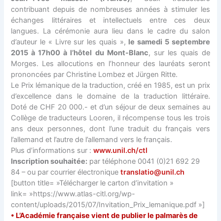
contribuant depuis de nombreuses années à stimuler les
échanges littéraires et intellectuels entre ces deux
langues. La cérémonie aura lieu dans le cadre du salon
d’auteur le « Livre sur les quais »,
le samedi 5 septembre
2015 à 17h00 à l’hôtel du Mont-Blanc
, sur les quais de
Morges. Les allocutions en l’honneur des lauréats seront
prononcées par Christine Lombez et Jürgen Ritte.
Le Prix lémanique de la traduction, créé en 1985, est un prix
d’excellence dans le domaine de la traduction littéraire.
Doté de CHF 20 000.- et d’un séjour de deux semaines au
Collège de traducteurs Looren, il récompense tous les trois
ans deux personnes, dont l’une traduit du français vers
l’allemand et l’autre de l’allemand vers le français.
Plus d’informations sur :
www.unil.ch/ctl
Inscription souhaitée:
par téléphone 0041 (0)21 692 29
84 – ou par courrier électronique
translatio@unil.ch
[button title= »Télécharger le carton d’invitation »
link= »https://www.atlas-citl.org/wp-
content/uploads/2015/07/Invitation_Prix_lemanique.pdf »]
• L’Académie française vient de publier le palmarès de