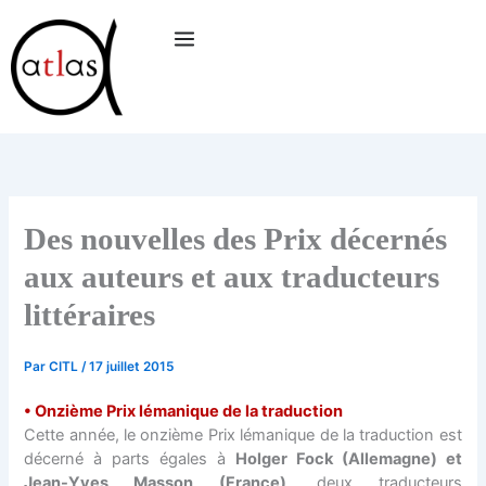
Aller
au
contenu
Des nouvelles des Prix décernés
aux auteurs et aux traducteurs
littéraires
Par
CITL
/
17 juillet 2015
• Onzième Prix lémanique de la traduction
Cette année, le onzième Prix lémanique de la traduction est
décerné à parts égales à
Holger Fock (Allemagne) et
Jean-Yves Masson (France)
, deux traducteurs