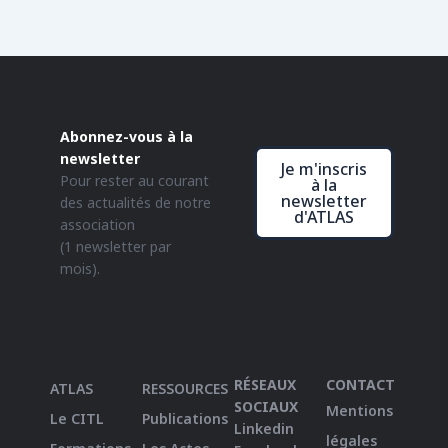
Abonnez-vous à la
newsletter
Je m'inscris
Pour rester au courant
à la
newsletter
des actualités de notre
d'ATLAS
association
(1 newsletter par
mois).
RÉSEAUX
CONTACT
ATLAS
RESSOURCES
SOCIAUX
Mentions
Le CITL
Publications
Linkedin
légales