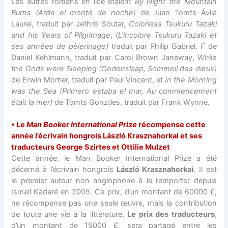
Les autres romans en lice étaient
By Night the Mountain
Burns (Arde el monte de noche)
de Juan Tomts Ávila
Laurel, traduit par Jethro Soutar,
Colorless Tsukuru Tazaki
and his Years of Pilgrimage
, (
L’incolore Tsukuru Tazaki et
ses années de pèlerinage)
traduit par Philip Gabriel.
F
de
Daniel Kehlmann, traduit par Carol Brown Janeway,
While
the Gods were Sleeping (Godenslaap, Sommeil des dieux)
de Erwin Mortier, traduit par Paul Vincent, et
In the Morning
was the Sea (Primero estaba el mar, Au commencement
était la mer)
de Tomts Gonztles, traduit par Frank Wynne.
• Le
Man Booker International Prize
récompense cette
année l’écrivain hongrois
László Krasznahorkai et ses
traducteurs George Szirtes et Ottilie Mulzet
Cette année, le Man Booker International Prize a été
décerné à l’écrivain hongrois
László Krasznahorkai
. Il est
le premier auteur non anglophone à le remporter depuis
Ismail Kadaré en 2005. Ce prix, d’un montant de 60000 £,
ne récompense pas une seule œuvre, mais la contribution
de toute une vie à la littérature.
Le prix des traducteurs
,
d’un montant de 15000 £, sera partagé entre les