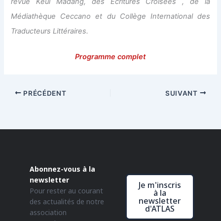
revue Keul Madang, des Ecritures Croisées , de la
Médiathèque Ceccano et du Collège International des
Traducteurs Littéraires.
Programme complet
PRÉCÉDENT
SUIVANT
Abonnez-vous à la
newsletter
Je m'inscris
Pour rester au courant
à la
newsletter
des actualités de notre
d'ATLAS
association