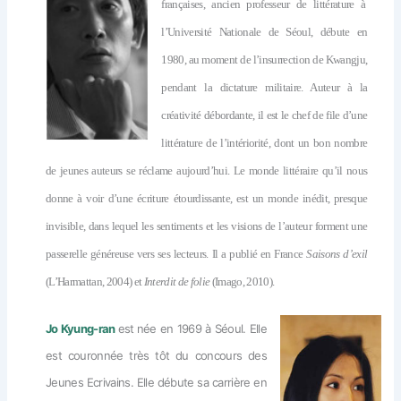
françaises, ancien professeur de littérature à
l’Université Nationale de Séoul, débute en
1980, au moment de l’insurrection de Kwangju,
pendant la dictature militaire. Auteur à la
créativité débordante, il est le chef de file d’une
littérature de l’intériorité, dont un bon nombre
de jeunes auteurs se réclame aujourd’hui. Le monde littéraire qu’il nous
donne à voir d’une écriture étourdissante, est un monde inédit, presque
invisible, dans lequel les sentiments et les visions de l’auteur forment une
passerelle généreuse vers ses lecteurs. Il a publié en France
Saisons d’exil
(L’Harmattan, 2004) et
Interdit de folie
(Imago, 2010).
Jo Kyung-ran
est
née en 1969 à Séoul. Elle
est couronnée très tôt du concours des
Jeunes Ecrivains. Elle débute sa carrière en