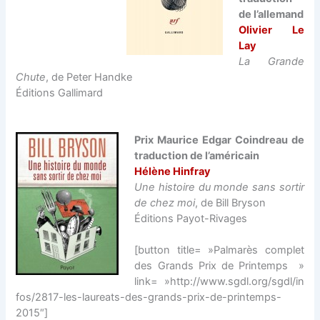
de l’allemand
Olivier Le
Lay
La Grande
Chute
, de Peter Handke
Éditions Gallimard
P
rix
Maurice Edgar Coindreau de
traduction de l’américain
Hélène Hinfray
Une histoire du monde sans sortir
de chez moi
, de Bill Bryson
Éditions Payot-Rivages
[button title= »Palmarès complet
des Grands Prix de Printemps »
link= »http://www.sgdl.org/sgdl/in
fos/2817-les-laureats-des-grands-prix-de-printemps-
2015″]