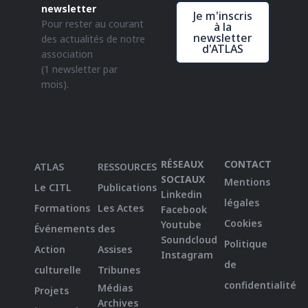
newsletter
Je m'inscris
Pour rester au courant
à la
newsletter
des actualités de notre
d'ATLAS
association
(1 newsletter par
mois).
RÉSEAUX
CONTACT
ATLAS
RESSOURCES
SOCIAUX
Mentions
Le CITL
Publications
Linkedin
légales
Formations
Les Actes
Facebook
Cookies
Youtube
Événements
des
Soundcloud
Politique
Action
Assises
Instagram
de
culturelle
Tribunes
confidentialité
Médias
Projets
Archives