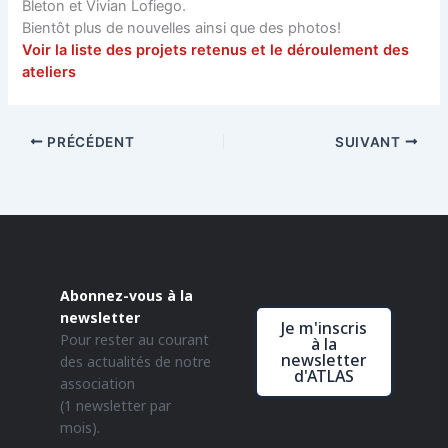
Bleton et Vivian Lofiego.
Bientôt plus de nouvelles ainsi que des photos!
Voir la liste des projets retenus et le déroulement des
ateliers
PRÉCÉDENT
SUIVANT
Abonnez-vous à la
newsletter
Je m'inscris
Pour rester au courant
à la
newsletter
des actualités de notre
d'ATLAS
association
(1 newsletter par
mois).