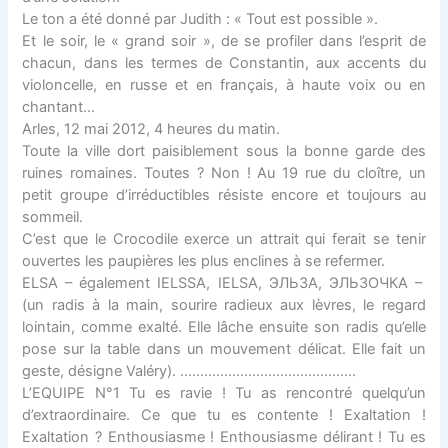
Le ton a été donné par Judith : « Tout est possible ».
Et le soir, le « grand soir », de se profiler dans l’esprit de
chacun, dans les termes de Constantin, aux accents du
violoncelle, en russe et en français, à haute voix ou en
chantant…
Arles, 12 mai 2012, 4 heures du matin.
Toute la ville dort paisiblement sous la bonne garde des
ruines romaines. Toutes ? Non ! Au 19 rue du cloître, un
petit groupe d’irréductibles résiste encore et toujours au
sommeil.
C’est que le Crocodile exerce un attrait qui ferait se tenir
ouvertes les paupières les plus enclines à se refermer.
ELSA – également IELSSA, IELSA, ЭЛЬЗА, ЭЛЬЗОЧКА –
(un radis à la main, sourire radieux aux lèvres, le regard
lointain, comme exalté. Elle lâche ensuite son radis qu’elle
pose sur la table dans un mouvement délicat. Elle fait un
geste, désigne Valéry). ……………………………………..
L’EQUIPE N°1 Tu es ravie ! Tu as rencontré quelqu’un
d’extraordinaire. Ce que tu es contente ! Exaltation !
Exaltation ? Enthousiasme ! Enthousiasme délirant ! Tu es