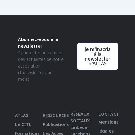
Abonnez-vous à la
newsletter
Je m'inscris
Pour rester au courant
à la
newsletter
des actualités de notre
d'ATLAS
association
(1 newsletter par
mois).
RÉSEAUX
CONTACT
ATLAS
RESSOURCES
SOCIAUX
Mentions
Le CITL
Publications
Linkedin
légales
Formations
Les Actes
Facebook