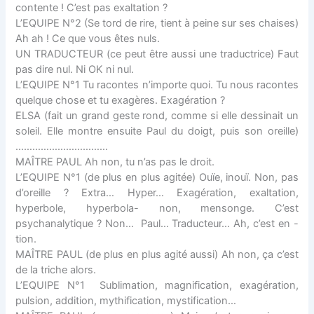
contente ! C’est pas exaltation ?
L’EQUIPE N°2 (Se tord de rire, tient à peine sur ses chaises)
Ah ah ! Ce que vous êtes nuls.
UN TRADUCTEUR (ce peut être aussi une traductrice) Faut
pas dire nul. Ni OK ni nul.
L’EQUIPE N°1 Tu racontes n’importe quoi. Tu nous racontes
quelque chose et tu exagères. Exagération ?
ELSA (fait un grand geste rond, comme si elle dessinait un
soleil. Elle montre ensuite Paul du doigt, puis son oreille)
……………………………
MAÎTRE PAUL Ah non, tu n’as pas le droit.
L’EQUIPE N°1 (de plus en plus agitée) Ouïe, inouï. Non, pas
d’oreille ? Extra… Hyper… Exagération, exaltation,
hyperbole, hyperbola- non, mensonge. C’est
psychanalytique ? Non… Paul… Traducteur… Ah, c’est en -
tion.
MAÎTRE PAUL (de plus en plus agité aussi) Ah non, ça c’est
de la triche alors.
L’EQUIPE N°1 Sublimation, magnification, exagération,
pulsion, addition, mythification, mystification…