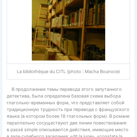
La bibliothèque du CITL (photo : Macha Bounoce)
В продолжение темы перевода этого запутанного
детектива, была определена базовая схема выбора
глагольно-временных форм, что представляет собой
традиционную трудность при переводе с французского
языка (в котором более 18 глагольных форм). В романе
параллельно сосуществуют две линии повествования:
в passé simple описываются действия, имеющие место
в зале судебного заседания: «dit la juge», «constata la