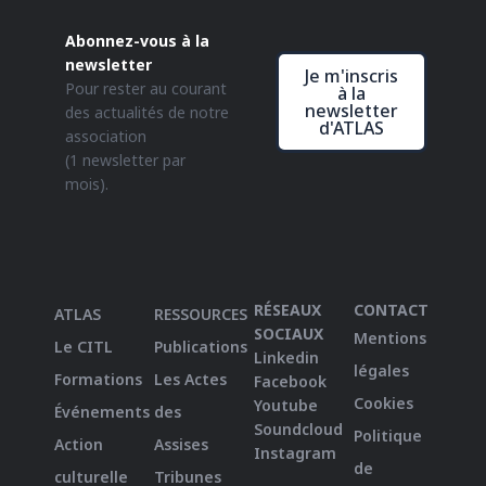
Abonnez-vous à la
newsletter
Je m'inscris
Pour rester au courant
à la
newsletter
des actualités de notre
d'ATLAS
association
(1 newsletter par
mois).
RÉSEAUX
CONTACT
ATLAS
RESSOURCES
SOCIAUX
Mentions
Le CITL
Publications
Linkedin
légales
Formations
Les Actes
Facebook
Cookies
Youtube
Événements
des
Soundcloud
Politique
Action
Assises
Instagram
de
culturelle
Tribunes