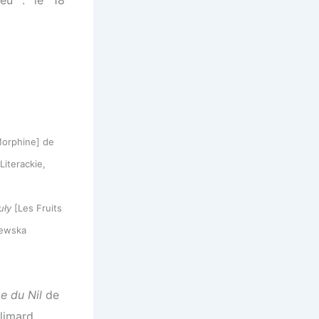
ieu : le 18
orphine]
de
iterackie,
uły
[Les Fruits
zewska
e du Nil
de
limard,