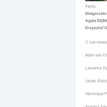
Paris).
Malgorzat
Agata RĘ
Krzysztof 
// Les tuteur
Alain van C
Laurence D
Jacek Gisz
Véronique P
Tomasz Sw