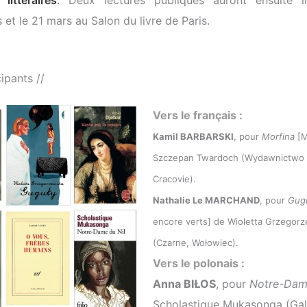
littéraires
. Deux lectures publiques auront ensuite l
 et le 21 mars au Salon du livre de Paris.
cipants //
Vers le français :
Kamil BARBARSKI
,
pour
Morfina
[M
Szczepan Twardoch (Wydawnictwo L
Cracovie).
Nathalie Le MARCHAND
,
pour
Gug
encore verts]
de Wioletta Grzegor
(Czarne, Wołowiec).
Vers le polonais :
Anna BIŁOS
, pour
Notre-Dam
Scholastique Mukasonga (Gal