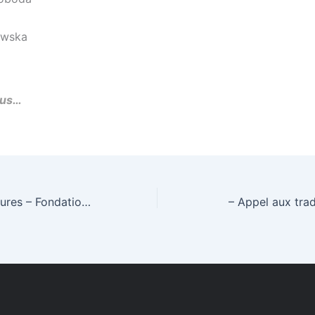
ewska
lus…
Appel à candidatures – Fondation TyPA
– Appel aux trad