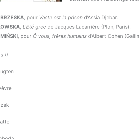
a BRZESKA
, pour
Vaste est la prison
d’Assia Djebar.
BKOWSKA
,
L’Eté grec
de Jacques Lacarrière (Plon, Paris).
UMIŃSKI
, pour
Ô vous, frères humains
d’Albert Cohen (Gallim
s //
rugten
yèvre
czak
atte
oboda