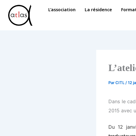
Aller
L’association
La résidence
Format
au
contenu
L’ateli
Par
CITL
/
12 j
Dans le cad
2015 avec u
Du 12 janvi