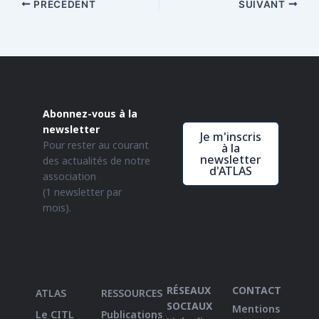
PRÉCÉDENT
SUIVANT
Abonnez-vous à la
newsletter
Je m'inscris
Pour rester au courant
à la
newsletter
des actualités de notre
d'ATLAS
association
(1 newsletter par
mois).
RÉSEAUX
CONTACT
ATLAS
RESSOURCES
SOCIAUX
Mentions
Le CITL
Publications