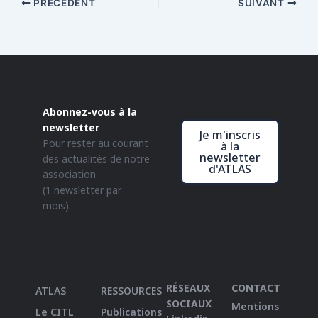
PRÉCÉDENT
SUIVANT
Abonnez-vous à la
newsletter
Je m'inscris
Pour rester au courant
à la
newsletter
des actualités de notre
d'ATLAS
association
(1 newsletter par
mois).
RÉSEAUX
CONTACT
ATLAS
RESSOURCES
SOCIAUX
Mentions
Le CITL
Publications