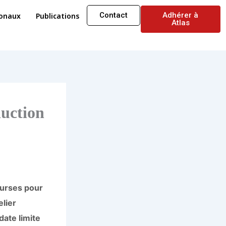
Contact
Adhérer à
ionaux
Publications
Atlas
duction
ourses pour
elier
date limite