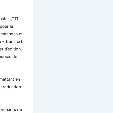
nsfer (TT)
pour la
llemandes et
e « transfert
t d’édition,
ourses de
.
mettant en
e traduction
rvenants du