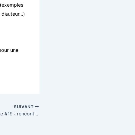
 (exemples
t d’auteur…)
 pour une
SUIVANT
Une voix à traduire #19 : rencontre avec Frédéric Ciriez