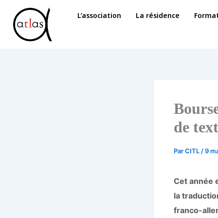
Aller
L’association
La résidence
Format
au
contenu
Bourse
de tex
Par
CITL
/
9 m
Cet année 
la traducti
franco-alle