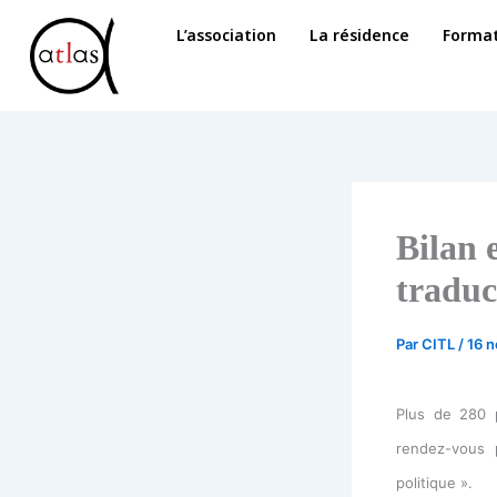
Aller
L’association
La résidence
Format
au
contenu
Bilan 
traduc
Par
CITL
/
16 
Plus de 280 p
rendez-vous p
politique ».