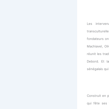
Les interven
transculturel
fondateurs on
Machiavel, Oli
réunit les tra
Debord. Et l
sénégalais qui
Construit en p
qui fête ses 