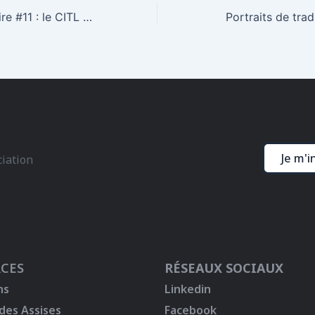
Une Voix à traduire #11 : le CITL reçoit Sylvain Prudhomme pour son roman « Là, avait dit Bahi »
Portraits de tra
Je m'i
ciation
CES
RÉSEAUX SOCIAUX
ns
Linkedin
 des Assises
Facebook