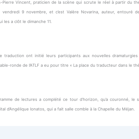
n-Pierre Vincent, praticien de la scène qui scrute le réel à partir du th
e vendredi 9 novembre, et c’est Valère Novarina, auteur, entouré d
i les a clôt le dimanche 11.
e traduction ont initié leurs participants aux nouvelles dramaturgie
table-ronde de l’ATLF a eu pour titre « La place du traducteur dans le th
ramme de lectures a complété ce tour d’horizon, qu’a couronné, le s
ital d’Angélique Ionatos, qui a fait salle comble à la Chapelle du Méjan.