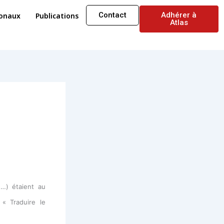
Contact
Adhérer à
ionaux
Publications
Atlas
n…) étaient au
« Traduire le