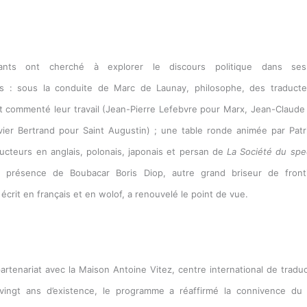
ants ont cherché à explorer le discours politique dans ses 
les : sous la conduite de Marc de Launay, philosophe, des traduct
t commenté leur travail (Jean-Pierre Lefebvre pour Marx, Jean-Claude 
vier Bertrand pour Saint Augustin) ; une table ronde animée par Patr
ducteurs en anglais, polonais, japonais et persan de
La Société du spe
a présence de Boubacar Boris Diop, autre grand briseur de frontiè
 écrit en français et en wolof, a renouvelé le point de vue.
artenariat avec la Maison Antoine Vitez, centre international de traduc
vingt ans d’existence, le programme a réaffirmé la connivence du