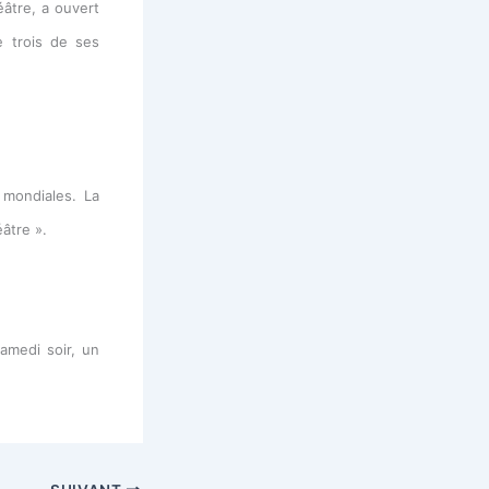
éâtre, a ouvert
e trois de ses
s mondiales. La
éâtre ».
amedi soir, un