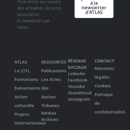
Pour rester au courant
à la
newsletter
des actualités de notre
d'ATLAS
association
(1 newsletter par
mois).
RÉSEAUX
CONTACT
ATLAS
RESSOURCES
SOCIAUX
Mentions
Le CITL
Publications
Linkedin
légales
Formations
Les Actes
Facebook
Cookies
Youtube
Événements
des
Soundcloud
Politique
Action
Assises
Instagram
de
culturelle
Tribunes
confidentialité
Médias
Projets
Archives
internationaux