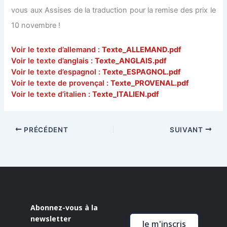
vous aux Assises de la traduction pour la remise des prix le
10 novembre !
Voir le texte d’allemand :
Texte_ALLEMAND.pdf
Voir le texte d’anglais :
Texte_ANGLAIS.pdf
Voir le texte d’espagnol :
Texte_ESPAGNOL.pdf
Voir le texte de provençal :
Texte_PROVENAL.pdf
Voir le texte d’italien :
Texte_ITALIEN.pdf
PRÉCÉDENT
SUIVANT
Abonnez-vous à la
newsletter
Je m'inscris