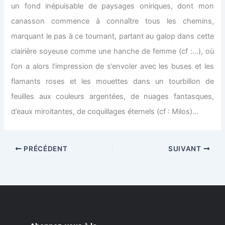
un fond inépuisable de paysages oniriques, dont mon
canasson commence à connaître tous les chemins,
marquant le pas à ce tournant, partant au galop dans cette
clairière soyeuse comme une hanche de femme (cf :…), où
l’on a alors l’impression de s’envoler avec les buses et les
flamants roses et les mouettes dans un tourbillon de
feuilles aux couleurs argentées, de nuages fantasques,
d’eaux miroitantes, de coquillages éternels (cf : Milos)…
PRÉCÉDENT
SUIVANT