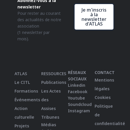
Abonnez-vous à la
newsletter
Je m'inscris
Pour rester au courant
à la
newsletter
des actualités de notre
d'ATLAS
association
(1 newsletter par
mois).
RÉSEAUX
CONTACT
ATLAS
RESSOURCES
SOCIAUX
Mentions
Le CITL
Publications
Linkedin
légales
Formations
Les Actes
Facebook
Cookies
Youtube
Événements
des
Soundcloud
Politique
Action
Assises
Instagram
de
culturelle
Tribunes
confidentialité
Médias
Projets