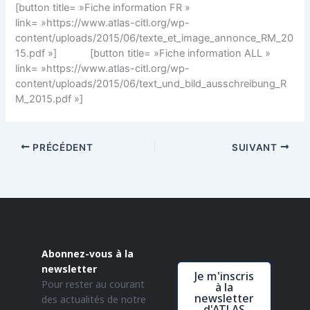
[button title= »Fiche information FR »
link= »https://www.atlas-citl.org/wp-
content/uploads/2015/06/texte_et_image_annonce_RM_20
15.pdf »] [button title= »Fiche information ALL »
link= »https://www.atlas-citl.org/wp-
content/uploads/2015/06/text_und_bild_ausschreibung_R
M_2015.pdf »]
PRÉCÉDENT
SUIVANT
Abonnez-vous à la
newsletter
Je m'inscris
Pour rester au courant
à la
newsletter
des actualités de notre
d'ATLAS