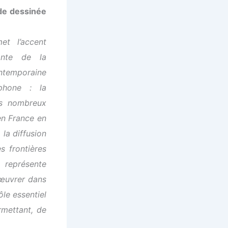
de dessinée
t l’accent
ante de la
ntemporaine
phone : la
es nombreux
en France en
 la diffusion
s frontières
représente
’œuvrer dans
ôle essentiel
rmettant, de