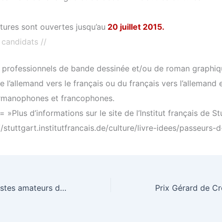
tures sont ouvertes jusqu’au
20 juillet 2015
.
s candidats //
 professionnels de bande dessinée et/ou de roman graphiq
e l’allemand vers le français ou du français vers l’allemand 
rmanophones et francophones.
e= »Plus d’informations sur le site de l’Institut français de St
//stuttgart.institutfrancais.de/culture/livre-idees/passeurs-d
Avis aux germanistes amateurs de bons vins : grand concours de traduction ouvert à tous