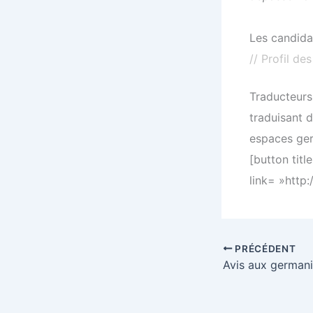
Les candida
// Profil de
Traducteurs
traduisant d
espaces ge
[button titl
link= »http:
PRÉCÉDENT