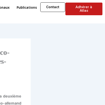
Contact
Adhérer à
ionaux
Publications
Atlas
nco-
s-
a deuxième
allemand