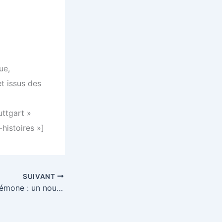
ue,
et issus des
uttgart »
-histoires »]
SUIVANT
Prix Gérard de Crémone : un nouveau prix de traduction pour la promotion de la traduction en Méditerranée