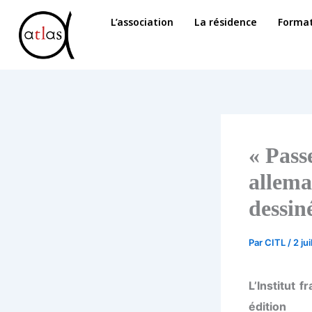
Aller
L’association
La résidence
Format
au
contenu
« Pass
allema
dessin
Par
CITL
/
2 ju
L’Institut 
édition