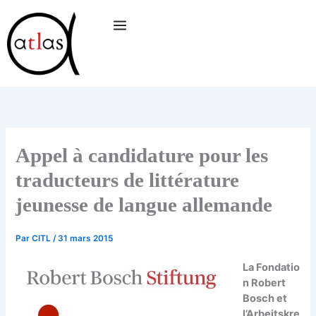
Aller
au
contenu
Appel à candidature pour les
traducteurs de littérature
jeunesse de langue allemande
Par
CITL
/
31 mars 2015
La Fondatio
n Robert
Bosch et
l’
Arbeitskre